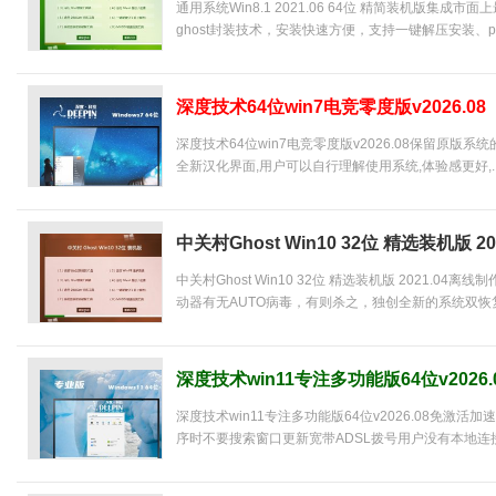
通用系统Win8.1 2021.06 64位 精简装机版集
ghost封装技术，安装快速方便，支持一键解压安装、p...
深度技术64位win7电竞零度版v2026.08
深度技术64位win7电竞零度版v2026.08保留原版系
全新汉化界面,用户可以自行理解使用系统,体验感更好,...
中关村Ghost Win10 32位 精选装机版 202
中关村Ghost Win10 32位 精选装机版 2021.0
动器有无AUTO病毒，有则杀之，独创全新的系统双恢复..
深度技术win11专注多功能版64位v2026
深度技术win11专注多功能版64位v2026.08免激
序时不要搜索窗口更新宽带ADSL拨号用户没有本地连接的.