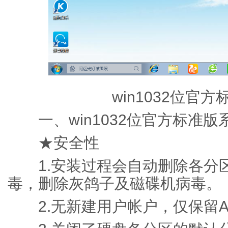
win1032位官方
一、win1032位官方标准版
★安全性
1.安装过程会自动删除各分区下
毒，删除灰鸽子及磁碟机病毒。
2.无新建用户帐户，仅保留Admi