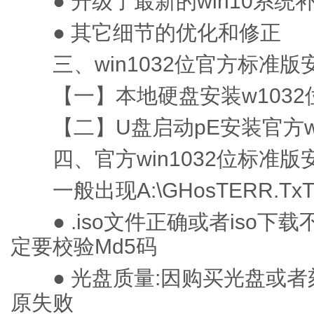
● 升级了最新的win10系统
● 其它细节的优化和修正
三、win1032位官方标准版
【一】本地硬盘安装w1032
【二】U盘启动pE安装官方w1
四、官方win1032位标准版
一般出现A:\GHosTERR.T
● .iso文件正确或者iso下
定要校验Md5码
● 光盘质量:因购买光盘或者
原失败