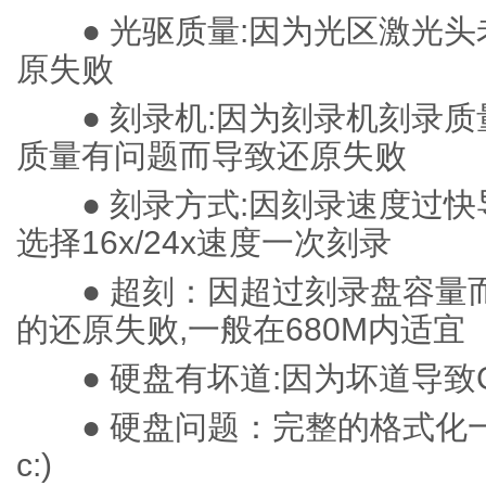
● 光驱质量:因为光区激光头
原失败
● 刻录机:因为刻录机刻录质
质量有问题而导致还原失败
● 刻录方式:因刻录速度过快
选择16x/24x速度一次刻录
● 超刻：因超过刻录盘容量
的还原失败,一般在680M内适宜
● 硬盘有坏道:因为坏道导致G
● 硬盘问题：完整的格式化一遍C盘
c:)