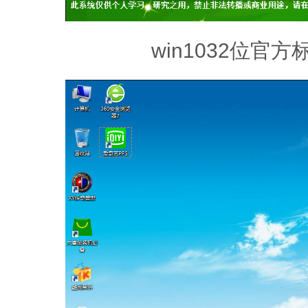
win1032位官方