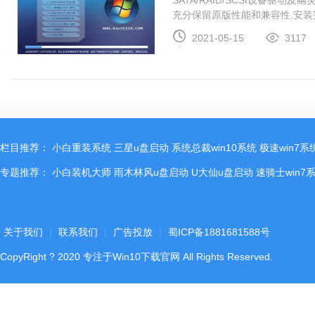
SATA/RAID/SCSI设备驱
充分保留原版性能和兼容性,安装完成
2021-05-15
3117
栏目推荐：
小白重装系统
三星u盘启动
系统总裁win10系统
极速win7系
专题推荐：
小白装机大师
雨木林风u盘启动
U大仙u盘启动
速骑士win7
关于我们
|
联系我们
|
广告投放
|
蜀ICP备1881681588号
CopyRight
?
2020
专注于Win10下载官网
All Rights Reserved.