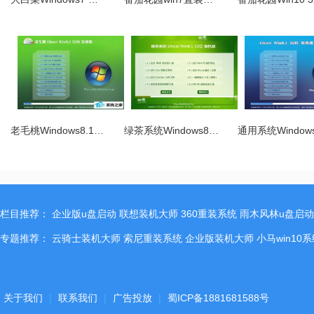
老毛桃Windows8.1…
绿茶系统Windows8…
通用系统Window
栏目推荐：
企业版u盘启动
联想装机大师
360重装系统
雨木风林u盘启动
专题推荐：
云骑士装机大师
索尼重装系统
企业版装机大师
小马win10
关于我们
|
联系我们
|
广告投放
|
蜀ICP备1881681588号