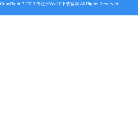
CopyRight
?
2020
专注于Win10下载官网
All Rights Reserved.