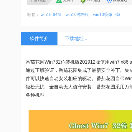
平台检测
无插件
360通过
腾讯通过
标签：
win10 64位
win10纯净版
win10镜像下载
软件简介
下载地址 ↓
番茄花园
Win732位装机版201912
版使用win7 x8
通过正版验证，
番茄花园
集成了最新安全补丁。集
件可以快速自动安装相应的驱动。
番茄花园
自带W
轻松无忧。全自动无人值守安装，
番茄花园
采用万能
各种机型。