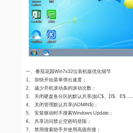
一、番茄花园Win7x32位装机版优化细节
1、 加快开始菜单弹出速度；
2、 减少开机滚动条的滚动次数；
3、 关闭硬盘各分区的默认共享(如C$、D$、E$ …
4、 关闭管理默认共享(ADMIN$)；
5、 安装驱动时不搜索Windows Update；
6、 共享访问禁止空密码登陆；
7、 禁用搜索助手并使用高级所搜；