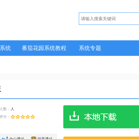
1系统
番茄花园系统教程
系统专题
版
人数：
人
评分：