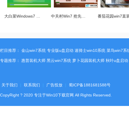
大白菜Windows7 …
中关村Win7 抢先…
番茄花园win7直
栏目推荐：
金山win7系统
专业版u盘启动
速骑士win10系统
菜鸟win7系
专题推荐：
惠普装机大师
黑云win7系统
萝卜花园装机大师
秋叶u盘启动
关于我们
|
联系我们
|
广告投放
|
蜀ICP备1881681588号
CopyRight
?
2020
专注于Win10下载官网
All Rights Reserved.