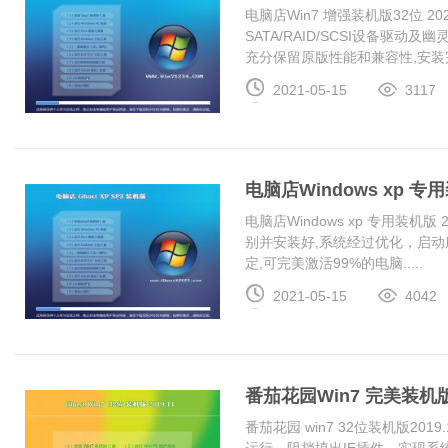
电脑店Win7 增强装机版32位 
SATA/RAID/SCSI设备驱
充分保留原版性能和兼容性,安装完成
2021-05-15
3117
电脑店Windows xp 专用
电脑店Windows xp 专用装机
别并安装好,系统经过优化，启
定,可完美激活99%的电脑.....
2021-05-15
4042
番茄花园Win7 完美装机版 2
番茄花园 win7 32位装机版2