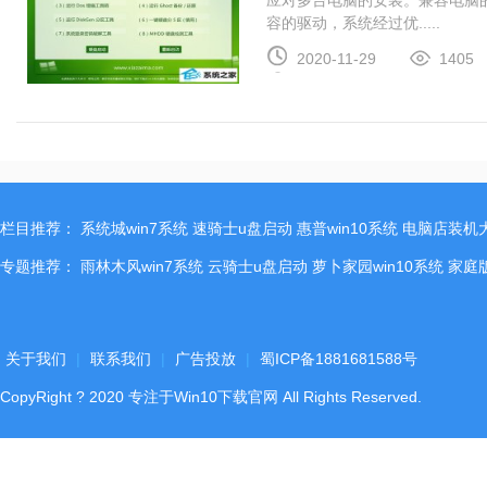
应对多台电脑的安装。兼容电脑
容的驱动，系统经过优.....
2020-11-29
1405
栏目推荐：
系统城win7系统
速骑士u盘启动
惠普win10系统
电脑店装机
专题推荐：
雨林木风win7系统
云骑士u盘启动
萝卜家园win10系统
家庭
关于我们
|
联系我们
|
广告投放
|
蜀ICP备1881681588号
CopyRight
?
2020
专注于Win10下载官网
All Rights Reserved.