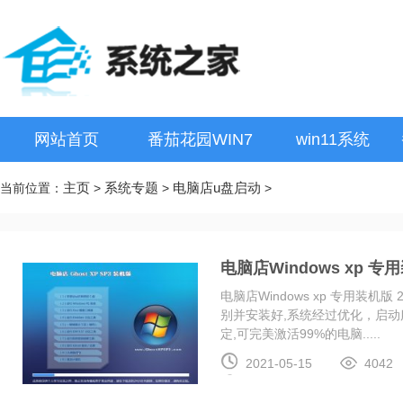
网站首页
番茄花园WIN7
win11系统
主页
系统专题
电脑店u盘启动
当前位置：
>
>
>
电脑店Windows xp 专用
电脑店Windows xp 专用装机
别并安装好,系统经过优化，启
定,可完美激活99%的电脑.....
2021-05-15
4042